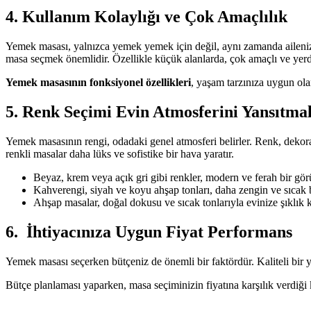
4. Kullanım Kolaylığı ve Çok Amaçlılık
Yemek masası, yalnızca yemek yemek için değil, aynı zamanda ailenizle
masa seçmek önemlidir. Özellikle küçük alanlarda, çok amaçlı ve yerden
Yemek masasının fonksiyonel özellikleri
, yaşam tarzınıza uygun olara
5. Renk Seçimi Evin Atmosferini Yansıtmal
Yemek masasının rengi, odadaki genel atmosferi belirler. Renk, dekoras
renkli masalar daha lüks ve sofistike bir hava yaratır.
Beyaz, krem veya açık gri gibi renkler, modern ve ferah bir görü
Kahverengi, siyah ve koyu ahşap tonları, daha zengin ve sıcak bi
Ahşap masalar, doğal dokusu ve sıcak tonlarıyla evinize şıklık k
6. İhtiyacınıza Uygun Fiyat Performans
Yemek masası seçerken bütçeniz de önemli bir faktördür. Kaliteli bir 
Bütçe planlaması yaparken, masa seçiminizin fiyatına karşılık verdiği