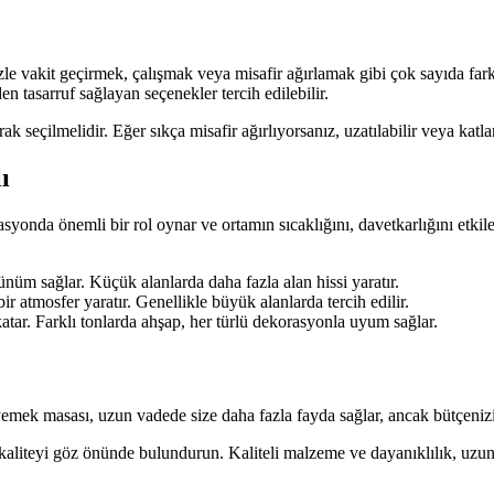
 vakit geçirmek, çalışmak veya misafir ağırlamak gibi çok sayıda farklı 
 tasarruf sağlayan seçenekler tercih edilebilir.
k seçilmelidir. Eğer sıkça misafir ağırlıyorsanız, uzatılabilir veya katlan
ı
yonda önemli bir rol oynar ve ortamın sıcaklığını, davetkarlığını etkile
nüm sağlar. Küçük alanlarda daha fazla alan hissi yaratır.
r atmosfer yaratır. Genellikle büyük alanlarda tercih edilir.
atar. Farklı tonlarda ahşap, her türlü dekorasyonla uyum sağlar.
yemek masası, uzun vadede size daha fazla fayda sağlar, ancak bütçeniz
 kaliteyi göz önünde bulundurun. Kaliteli malzeme ve dayanıklılık, uzun