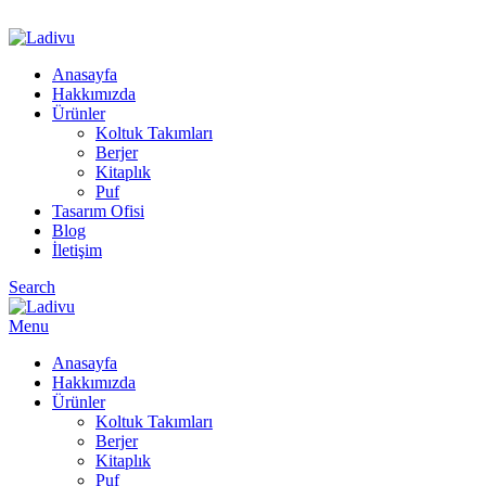
ADD ANYTHING HERE OR JUST REMOVE IT…
Anasayfa
Hakkımızda
Ürünler
Koltuk Takımları
Berjer
Kitaplık
Puf
Tasarım Ofisi
Blog
İletişim
Search
Menu
Anasayfa
Hakkımızda
Ürünler
Koltuk Takımları
Berjer
Kitaplık
Puf