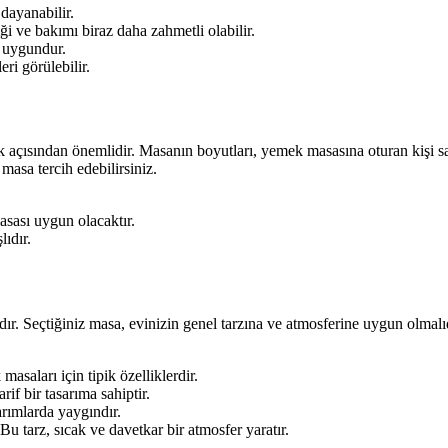
dayanabilir.
i ve bakımı biraz daha zahmetli olabilir.
n uygundur.
ri görülebilir.
k açısından önemlidir. Masanın boyutları, yemek masasına oturan kişi s
asa tercih edebilirsiniz.
sası uygun olacaktır.
lıdır.
 Seçtiğiniz masa, evinizin genel tarzına ve atmosferine uygun olmalıdı
asaları için tipik özelliklerdir.
if bir tasarıma sahiptir.
arımlarda yaygındır.
u tarz, sıcak ve davetkar bir atmosfer yaratır.