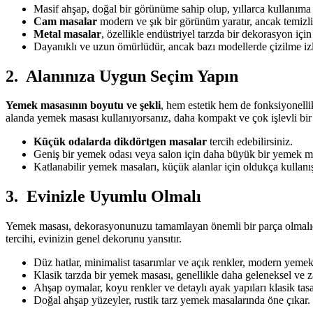
Masif ahşap, doğal bir görünüme sahip olup, yıllarca kullanıma 
Cam masalar
modern ve şık bir görünüm yaratır, ancak temizliğ
Metal masalar
, özellikle endüstriyel tarzda bir dekorasyon içi
Dayanıklı ve uzun ömürlüdür, ancak bazı modellerde çizilme izle
2. Alanınıza Uygun Seçim Yapın
Yemek masasının boyutu ve şekli
, hem estetik hem de fonksiyonelli
alanda yemek masası kullanıyorsanız, daha kompakt ve çok işlevli bir m
Küçük odalarda dikdörtgen masalar
tercih edebilirsiniz.
Geniş bir yemek odası veya salon için daha büyük bir yemek ma
Katlanabilir yemek masaları, küçük alanlar için oldukça kullanış
3. Evinizle Uyumlu Olmalı
Yemek masası, dekorasyonunuzu tamamlayan önemli bir parça olmalıdır.
tercihi, evinizin genel dekorunu yansıtır.
Düz hatlar, minimalist tasarımlar ve açık renkler, modern yemek m
Klasik tarzda bir yemek masası, genellikle daha geleneksel ve zar
Ahşap oymalar, koyu renkler ve detaylı ayak yapıları klasik tas
Doğal ahşap yüzeyler, rustik tarz yemek masalarında öne çıkar. B