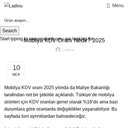
Menu
BLOG
Search
Start typing to see products you are looking for.
Mobilya KDV Oranı Nedir? 2025
Ladivu
10
OCA
Mobilya KDV oranı 2025 yılında da Maliye Bakanlığı
tarafından net bir şekilde açıklandı. Türkiye’de mobilya
ürünleri için KDV oranları genel olarak %18’dir ama bazı
durumlara göre oranlarda değişiklikler yaşanabiliyor. Bu
sayfada tüm ayrıntılardan bahsedeceğiz.